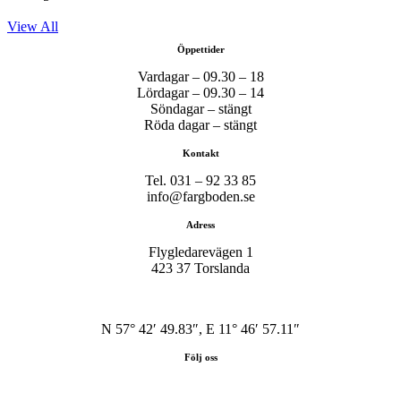
View All
Öppettider
Vardagar – 09.30 – 18
Lördagar – 09.30 – 14
Söndagar – stängt
Röda dagar – stängt
Kontakt
Tel. 031 – 92 33 85
info@fargboden.se
Adress
Flygledarevägen 1
423 37 Torslanda
N 57° 42′ 49.83″, E 11° 46′ 57.11″
Följ oss