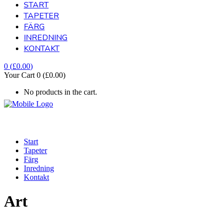
START
TAPETER
FÄRG
INREDNING
KONTAKT
0
(
£
0.00
)
Your Cart
0
(
£
0.00
)
No products in the cart.
Start
Tapeter
Färg
Inredning
Kontakt
Art