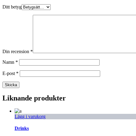
Ditt betyg
Din recension
*
Namn
*
E-post
*
Liknande produkter
Lägg i varukorg
Drinks