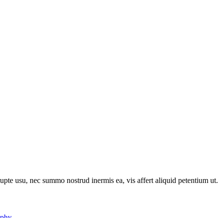
rupte usu, nec summo nostrud inermis ea, vis affert aliquid petentium 
aphy