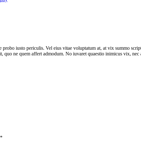
 te probo iusto periculis. Vel eius vitae voluptatum at, at vix summo scr
 ex sit, quo ne quem affert admodum. No iuvaret quaestio inimicus vix, n
*