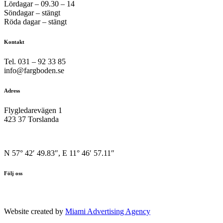
Lördagar – 09.30 – 14
Söndagar – stängt
Röda dagar – stängt
Kontakt
Tel. 031 – 92 33 85
info@fargboden.se
Adress
Flygledarevägen 1
423 37 Torslanda
N 57° 42′ 49.83″, E 11° 46′ 57.11″
Följ oss
Website created by
Miami Advertising Agency