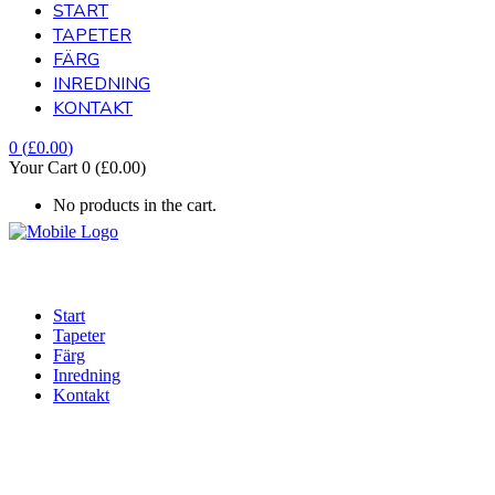
START
TAPETER
FÄRG
INREDNING
KONTAKT
0
(
£
0.00
)
Your Cart
0
(
£
0.00
)
No products in the cart.
Start
Tapeter
Färg
Inredning
Kontakt