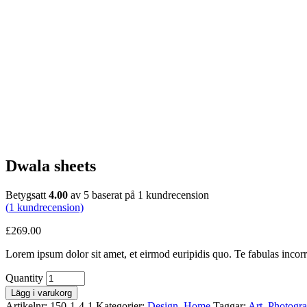
Dwala sheets
Betygsatt
4.00
av 5 baserat på
1
kundrecension
(
1
kundrecension)
£
269.00
Lorem ipsum dolor sit amet, et eirmod euripidis quo. Te fabulas incor
Quantity
Lägg i varukorg
Artikelnr:
150-1-4-1
Kategorier:
Design
,
Home
Taggar:
Art
,
Photogr