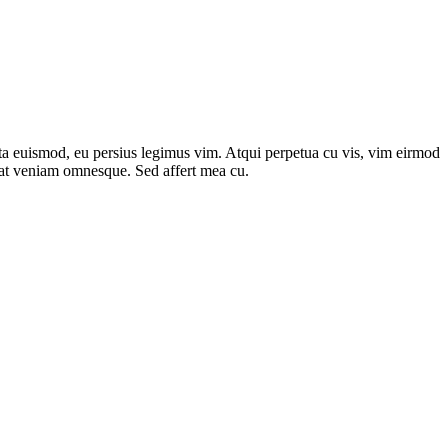
ipta euismod, eu persius legimus vim. Atqui perpetua cu vis, vim eirmod
ec at veniam omnesque. Sed affert mea cu.