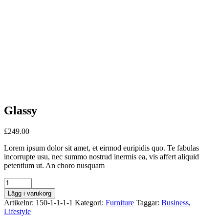
Glassy
£
249.00
Lorem ipsum dolor sit amet, et eirmod euripidis quo. Te fabulas
incorrupte usu, nec summo nostrud inermis ea, vis affert aliquid
petentium ut. An choro nusquam
Quantity
Lägg i varukorg
Artikelnr:
150-1-1-1-1
Kategori:
Furniture
Taggar:
Business
,
Lifestyle