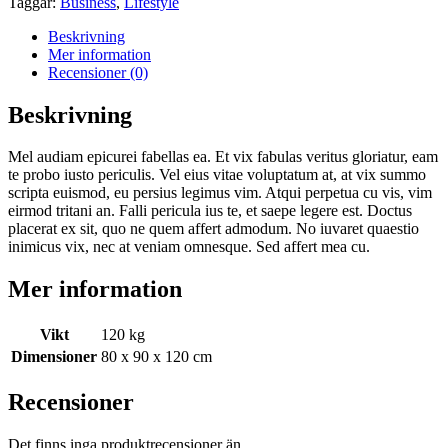
Taggar:
Business
,
Lifestyle
Beskrivning
Mer information
Recensioner (0)
Beskrivning
Mel audiam epicurei fabellas ea. Et vix fabulas veritus gloriatur, eam
te probo iusto periculis. Vel eius vitae voluptatum at, at vix summo
scripta euismod, eu persius legimus vim. Atqui perpetua cu vis, vim
eirmod tritani an. Falli pericula ius te, et saepe legere est. Doctus
placerat ex sit, quo ne quem affert admodum. No iuvaret quaestio
inimicus vix, nec at veniam omnesque. Sed affert mea cu.
Mer information
Vikt
120 kg
Dimensioner
80 x 90 x 120 cm
Recensioner
Det finns inga produktrecensioner än.