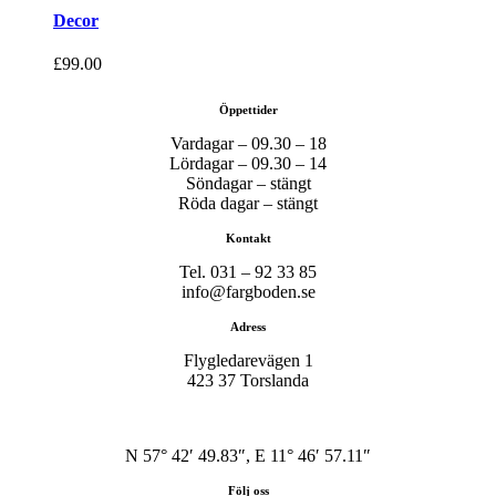
Decor
£
99.00
Öppettider
Vardagar – 09.30 – 18
Lördagar – 09.30 – 14
Söndagar – stängt
Röda dagar – stängt
Kontakt
Tel. 031 – 92 33 85
info@fargboden.se
Adress
Flygledarevägen 1
423 37 Torslanda
N 57° 42′ 49.83″, E 11° 46′ 57.11″
Följ oss