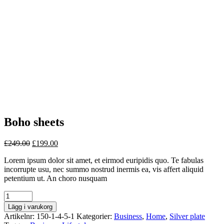
Boho sheets
£
249.00
£
199.00
Lorem ipsum dolor sit amet, et eirmod euripidis quo. Te fabulas
incorrupte usu, nec summo nostrud inermis ea, vis affert aliquid
petentium ut. An choro nusquam
Quantity
Lägg i varukorg
Artikelnr:
150-1-4-5-1
Kategorier:
Business
,
Home
,
Silver plate