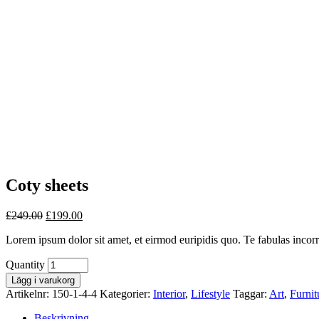
Coty sheets
£
249.00
£
199.00
Lorem ipsum dolor sit amet, et eirmod euripidis quo. Te fabulas incor
Quantity
Lägg i varukorg
Artikelnr:
150-1-4-4
Kategorier:
Interior
,
Lifestyle
Taggar:
Art
,
Furnit
Beskrivning