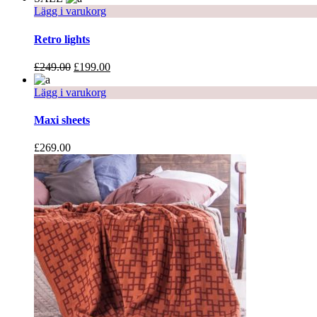
Lägg i varukorg
Retro lights
£
249.00
£
199.00
Lägg i varukorg
Maxi sheets
£
269.00