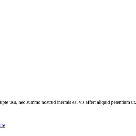
rupte usu, nec summo nostrud inermis ea, vis affert aliquid petentium 
ure