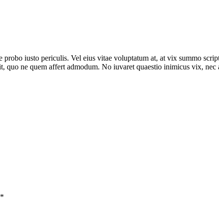
 te probo iusto periculis. Vel eius vitae voluptatum at, at vix summo scr
 ex sit, quo ne quem affert admodum. No iuvaret quaestio inimicus vix, n
*