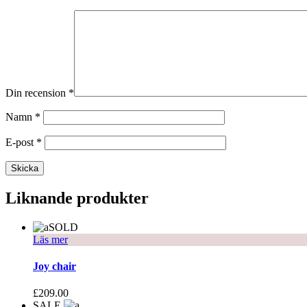
Din recension
*
Namn
*
E-post
*
Liknande produkter
SOLD
Läs mer
Joy chair
£
209.00
SALE