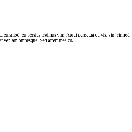
ipta euismod, eu persius legimus vim. Atqui perpetua cu vis, vim eirmod
ec at veniam omnesque. Sed affert mea cu.