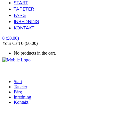
START
TAPETER
FÄRG
INREDNING
KONTAKT
0
(
£
0.00
)
Your Cart
0
(
£
0.00
)
No products in the cart.
Start
Tapeter
Färg
Inredning
Kontakt